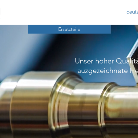
deut
Ersatzteile
Unser hoher Qualit
auzgezeichnete Her