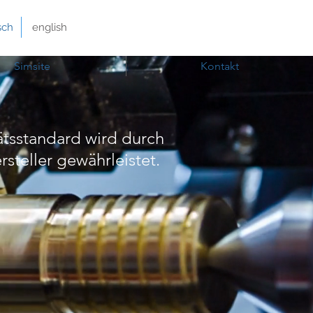
sch
english
Simsite
Kontakt
ätsstandard wird durch
steller gewährleistet.