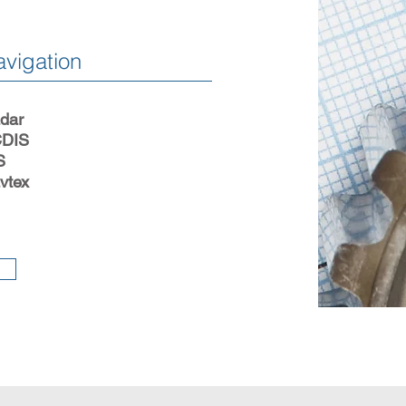
vigation
dar
DIS
S
vtex